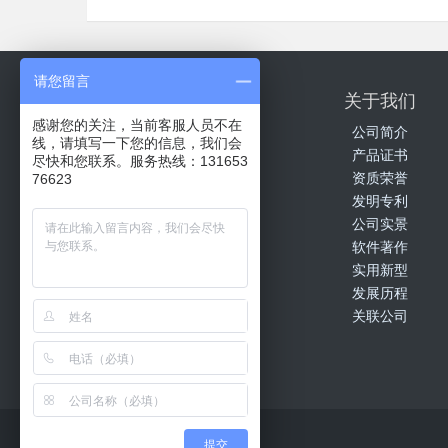
请您留言
产品中心
关于我们
感谢您的关注，当前客服人员不在
安全光幕
公司简介
线，请填写一下您的信息，我们会
安全光栅
产品证书
尽快和您联系。服务热线：131653
激光雷达
资质荣誉
76623
折弯机保护装置
发明专利
通用型安全控制器
公司实景
自动化光栅
软件著作
控制器
实用新型
电源信号线
发展历程
传输线
关联公司
安全地毯
提交