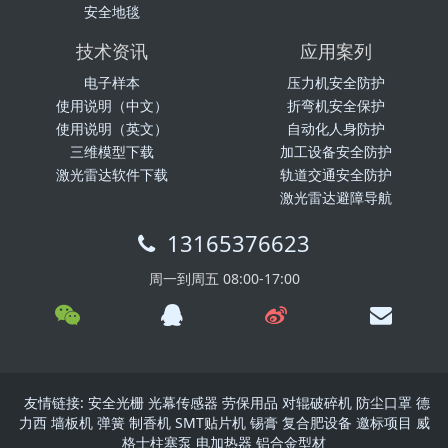
安全地毯
技术资讯
应用案列
电子样本
压力机安全防护
使用说明（中文）
折弯机安全保护
使用说明（英文）
自动化人身防护
三维模型下载
加工设备安全防护
激光雷达软件下载
轨道交通安全防护
激光雷达避障导航
13165376623
周一到周五 08:00-17:00
友情链接:
安全光栅
光幕传感器
劳保用品
对辊破碎机
防尘口罩
德
力西
墙板机
弹簧
制香机
SMT贴片机
锡膏
复合肥设备
邀标项目
威
格士柱塞泵
电加热器
铝合金型材