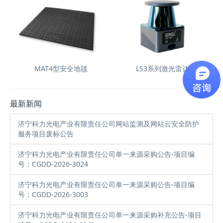
MAT4型安全地毯
LS3系列激光雷达
最新新闻
济宁科力光电产业有限责任公司网站监测及网站云安全防护
服务项目废标公告
济宁科力光电产业有限责任公司单一来源采购公告-项目编
号：CGDD-2026-3024
济宁科力光电产业有限责任公司单一来源采购公告-项目编
号：CGDD-2026-3003
济宁科力光电产业有限责任公司单一来源采购补充公告-项目