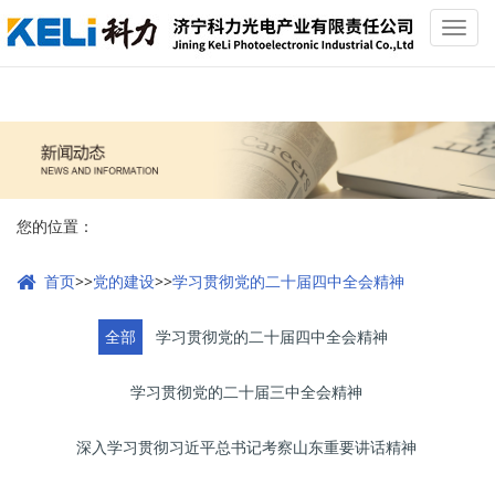
Toggl
navig
您的位置：
首页
>>
党的建设
>>
学习贯彻党的二十届四中全会精神
全部
学习贯彻党的二十届四中全会精神
学习贯彻党的二十届三中全会精神
深入学习贯彻习近平总书记考察山东重要讲话精神