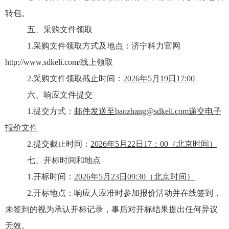
转包。
五、采购文件领取
1.采购文件领取方式
及地点
：
济宁科力官网
http://www.sdkeli.com/线上领取
2.采购文件领取截止时间：
202
6
年
5
月
19
日
17:00
六、响应文件提交
1.提交方式：
邮件发送至
baozhang@sdkeli.com
递交电子
报价文件
2.提交截止时间：
202
6
年
5
月
22
日
17：00
（北京时间）
七、开标时间和地点
1.开标时间：
202
6
年
5
月
23
日
09:30（北京时间）
2.开标地点：
响应人应准时参加报价活动并在线签到，
未签到的视为承认开标记录，事后对开标结果提出任何异议
无效。