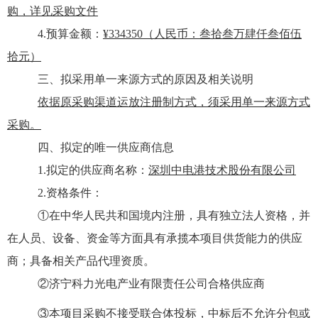
购
，详见采购文件
4.预算金额：
¥
334350
（
人民币：叁拾叁万肆仟叁佰伍
拾元
）
三、拟采用单一来源方式的原因及相关说明
依据原采购渠道运放注册制方式，
须采用单一来源方式
采购。
四、拟定的唯一供应商信息
1.拟定的供应商名称：
深圳中电港技术股份有限公司
2.资格条件：
①
在中华人民共和国境内注册，具有独立法人资格，并
在人员、设备、资金等方面具有承揽本项目供货能力的供应
商；
具备相关产品代理资质。
②
济宁科力光电产业有限责任公司
合格供应商
③
本项目采购不接受联合体投标，中标后不允许分包或