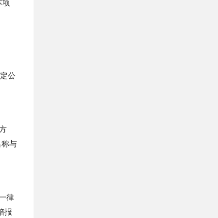
本项
定公
方
名称与
一律
箱报