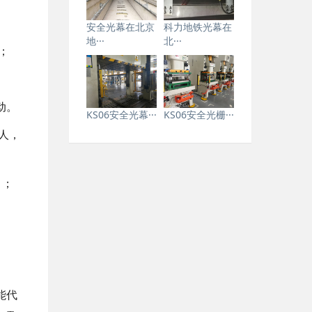
安全光幕在北京
科力地铁光幕在
地···
北···
；
动
。
KS06安全光幕···
KS06安全光栅···
人
，
）；
能代