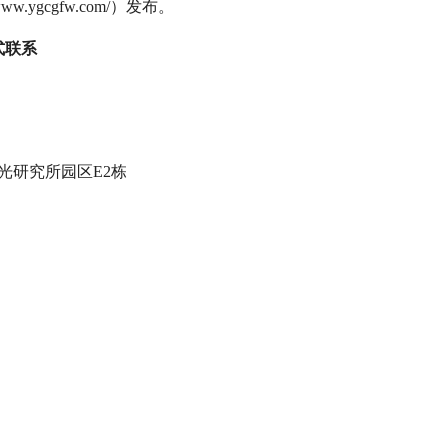
/www.ygcgfw.com/）
发布
。
式联系
激光研究所园区E2栋