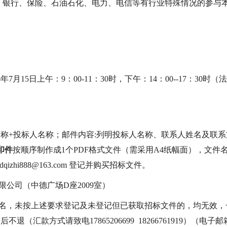
。银行、保险、石油
石化、电力、电信等有行业特殊情况的参与
6
年
7
月
15
日
上午：
9
：
0
0-1
1
：
3
0
时，下午：
1
4
：
0
0--1
7
：
3
0
时（法
名称+投标人名称；邮件内容:列明投标人名称、联系人姓名及联系
印件
按顺序制作成
1
个
PDF格式文件（需采用A4纸幅面）
，
文件
sdqizhi888@163.com
登记并购买招标文件。
限公司
（中德广场
D座2009室）
名，未按上述要求登记及未登记但已获取
招标文件
的，均无效，
售后不退（汇款方式请致电
17865206699
18266761919
）
（电子邮