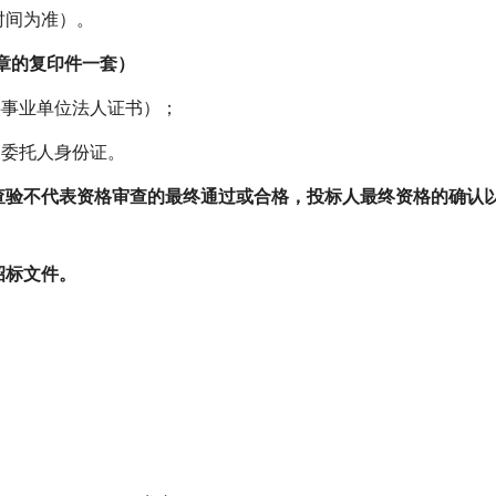
时间为准）。
公章的复印件一套）
供事业单位法人证书）
；
被委托人身份证。
查验不代表资格审查的最终通过或合格，
投标人
最终资格的确认
招标文件。
。