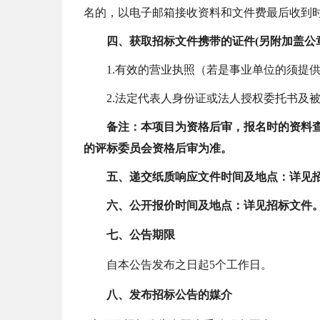
名的，以电子邮箱接收资料和文件费最后收到
四
、
获取
招标
文件携带的证件
(另附加盖
1.
有效的营业执照（若是事业单位的须提
2.
法定代表人身份证或法人授权委托书及
备注：
本项目为资格后审，报名时的资料
的
评标委员会
资格后审为准。
五
、递交纸质响应文件时间及地点
：
详见
六
、公开报价时间及地点
：
详见招标文件
七
、公告期限
自本公告发布之日起
5个工作日。
八、
发布招标公告的媒介