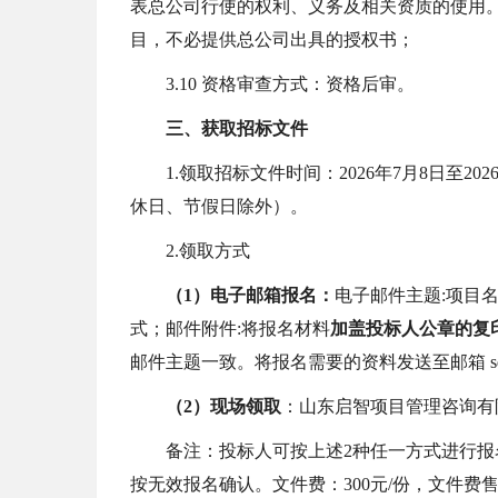
表总公司行使的权利、义务及相关资质的使用
目，不必提供总公司出具的授权书；
3.10
资格审查方式：资格后审。
三、获取
招标
文件
1
.
领
取
招标文件
时间
：
202
6
年
7
月
8
日至
202
休日、节假日除外）
。
2.领取方式
（
1）电子邮箱报名
：
电子邮件主题
:项目
式；邮件附件:将报名材料
加盖投标人公章的复
邮件主题一致。将报名需要的资料发送至邮箱
（
2）现场领取
：山东启智项目管理咨询有
备注：
投标人
可按上述
2
种
任一
方式进行报
按无效报名确认。文件费
：
300
元
/份
，文件费