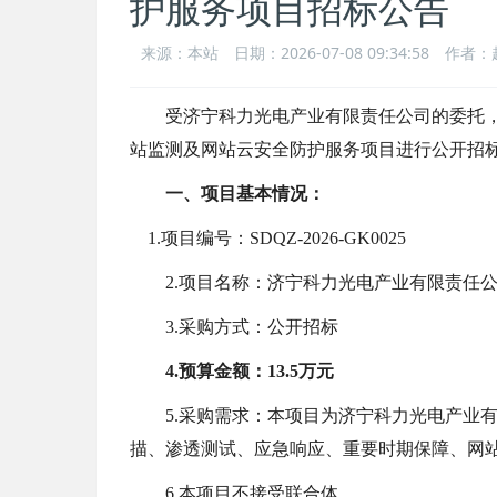
护服务项目招标公告
来源：本站
日期：2026-07-08 09:34:58
作者：
受
济宁科力光电产业有限责任公司
的委托
站监测及网站云安全防护服务项目
进行公开招
一、项目基本情况：
1
.
项目编号：
SDQZ-2026-GK0025
2
.
项目名称：
济宁科力光电产业有限责任
3
.
采购方式：
公开招标
4
.
预算金额：
13.5
万元
5
.
采购需求
：本项目为济宁科力光电产业
描、渗透测试、应急响应、重要时期保障、网
6
.
本项目不接受联合体。